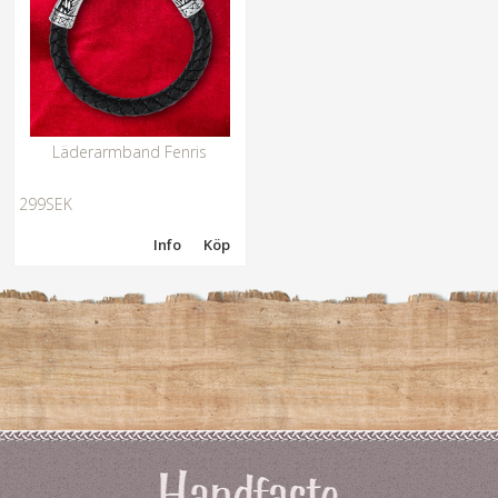
Läderarmband Fenris
299SEK
Info
Köp