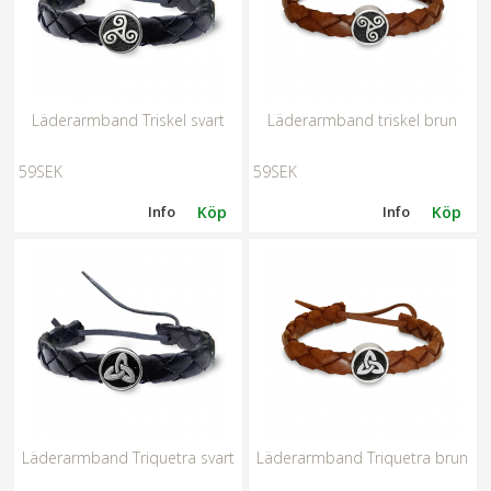
Läderarmband Triskel svart
Läderarmband triskel brun
59SEK
59SEK
Info
Köp
Info
Köp
Läderarmband Triquetra svart
Läderarmband Triquetra brun