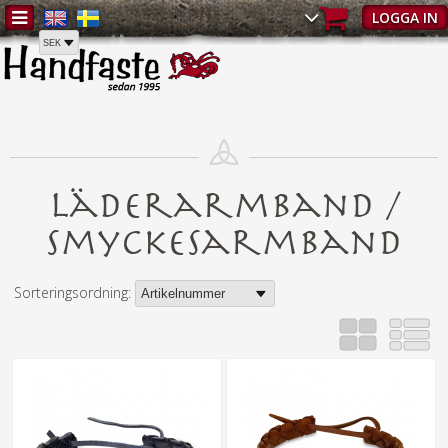
Hem
/
Läderarmband
/
Smyckesarmband
LOGGA IN
Läderarmband /
Smyckesarmband
Sorteringsordning: