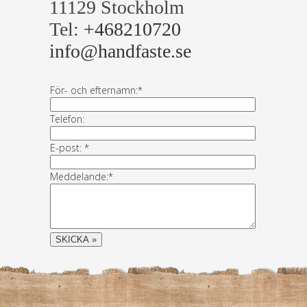
11129 Stockholm
Tel:
+468210720
info@handfaste.se
För- och efternamn:*
Telefon:
E-post: *
Meddelande:*