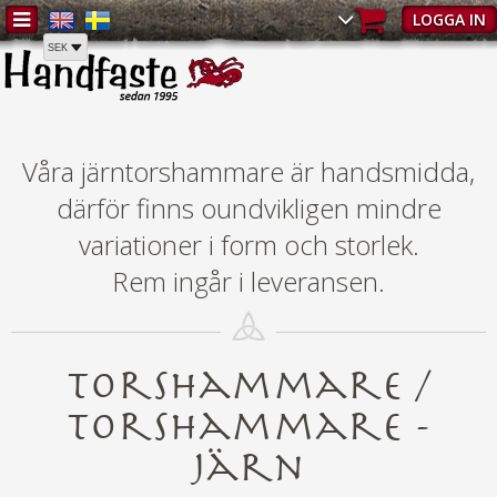
Hem
/
Torshammare
/
Torshammare - järn
LOGGA IN
Våra järntorshammare är handsmidda,
därför finns oundvikligen mindre
variationer i form och storlek.
Rem ingår i leveransen.
Torshammare /
Torshammare -
järn