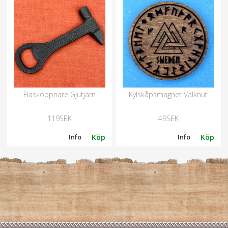
Flasköppnare Gjutjärn
Kylskåpsmagnet Valknut
119SEK
49SEK
Info
Köp
Info
Köp