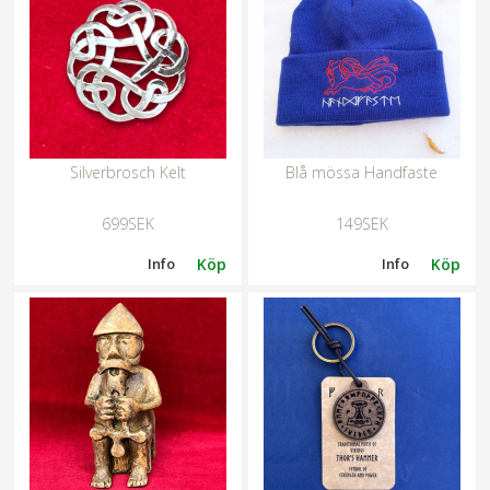
Silverbrosch Kelt
Blå mössa Handfaste
699SEK
149SEK
Info
Köp
Info
Köp