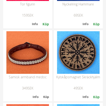
Tor figurin
Nyckelring Hammare
159SEK
69SEK
Info
Köp
Info
Köp
Samisk armband medoc
Kylskåpsmagnet Skräckhjälm
349SEK
49SEK
Info
Köp
Info
Köp