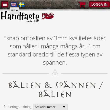
Hem
/
Bälten & spännen
/
Bälten
LOGGA IN
"snap on"bälten av 3mm kvalitetesläder
som håller i många många år.
4 cm
standard bredd till de flesta typen av
spännen.
Bälten & spännen /
Bälten
Sorteringsordning: