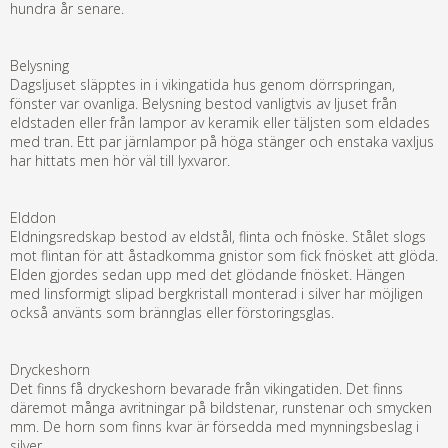
hundra år senare.
Belysning
Dagsljuset släpptes in i vikingatida hus genom dörrspringan,
fönster var ovanliga. Belysning bestod vanligtvis av ljuset från
eldstaden eller från lampor av keramik eller täljsten som eldades
med tran. Ett par järnlampor på höga stänger och enstaka vaxljus
har hittats men hör väl till lyxvaror.
Elddon
Eldningsredskap bestod av eldstål, flinta och fnöske. Stålet slogs
mot flintan för att åstadkomma gnistor som fick fnösket att glöda.
Elden gjordes sedan upp med det glödande fnösket. Hängen
med linsformigt slipad bergkristall monterad i silver har möjligen
också använts som brännglas eller förstoringsglas.
Dryckeshorn
Det finns få dryckeshorn bevarade från vikingatiden. Det finns
däremot många avritningar på bildstenar, runstenar och smycken
mm. De horn som finns kvar är försedda med mynningsbeslag i
silver.