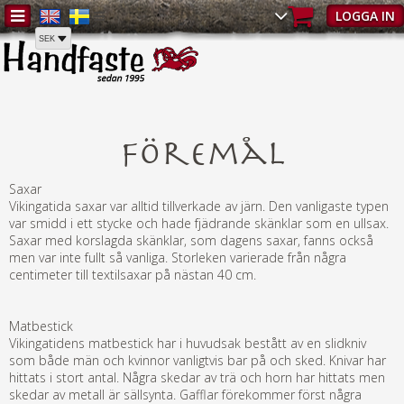
Hem
/
Föremål
LOGGA IN
Föremål
Saxar
Vikingatida saxar var alltid tillverkade av järn. Den vanligaste typen
var smidd i ett stycke och hade fjädrande skänklar som en ullsax.
Saxar med korslagda skänklar, som dagens saxar, fanns också
men var inte fullt så vanliga. Storleken varierade från några
centimeter till textilsaxar på nästan 40 cm.
Matbestick
Vikingatidens matbestick har i huvudsak bestått av en slidkniv
som både män och kvinnor vanligtvis bar på och sked. Knivar har
hittats i stort antal. Några skedar av trä och horn har hittats men
skedar av metall är sällsynta. Gafflar förekommer först några