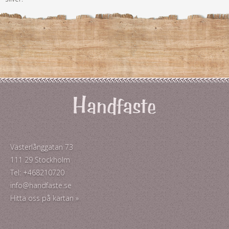
Västerlånggatan 73
111 29 Stockholm
Tel: +468210720
info@handfaste.se
Hitta oss på kartan »