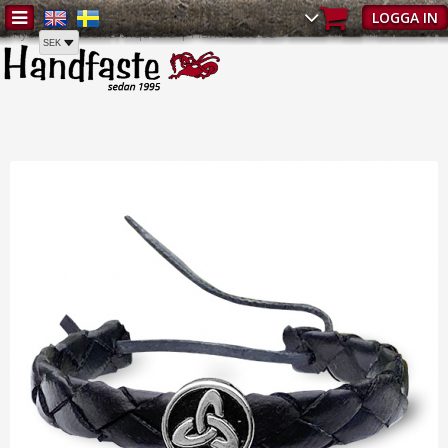
Hem
/
Läderarmband
/
Smyckesarmband
/
Läderarmband |
LOGGA IN
Smyckesarmband triquetra | Handfaste.se