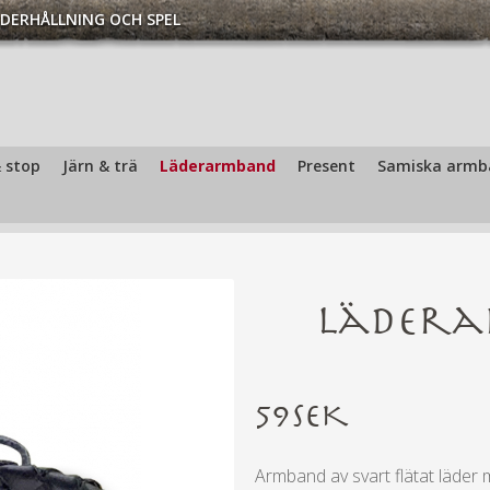
DERHÅLLNING OCH SPEL
| Smyckesarmband Triskel svart | Handfaste.se
 stop
Järn & trä
Läderarmband
Present
Samiska armb
Lädera
59
SEK
Armband av svart flätat läder me