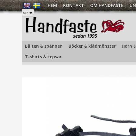
HEM
KONTAKT
OM HANDFASTE
UN
Hem
/
Läderarmband
/
Smyckesarmband
/
Läderarmband 
Bälten & spännen
Böcker & klädmönster
Horn &
T-shirts & kepsar