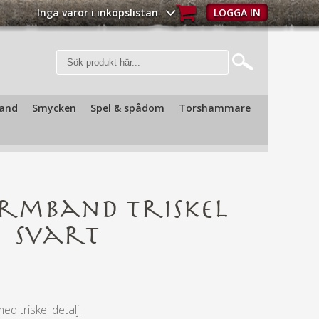
Inga varor i inköpslistan
LOGGA IN
and
Smycken
Spel & spådom
Torshammare
rmband Triskel
svart
d triskel detalj.