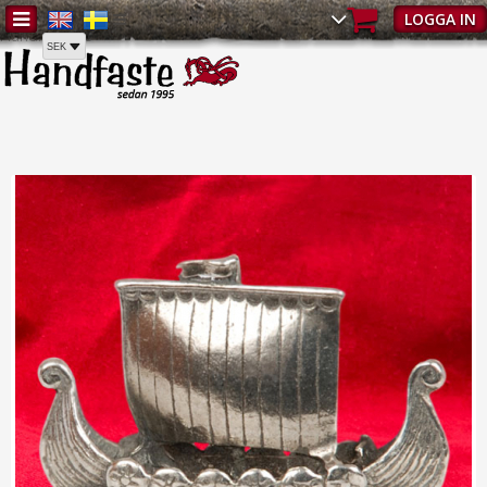
Hem
/
Present
/
Viking
/
Vikingaskepp | Viking - Present & souvenir |
LOGGA IN
Handfaste.se