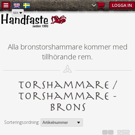
Hem
/
Torshammare
/
Torshammare - brons
LOGGA IN
Alla bronstorshammare kommer med
tillhörande rem.
Torshammare /
Torshammare -
brons
Sorteringsordning: