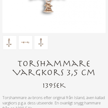
Torshammare
Vargkors 3,5 cm
139
SEK
Torshammare av brons efter original från Island, även kallad
vargkors p.g.a. dess utseende. En ovanligt snygg hammare