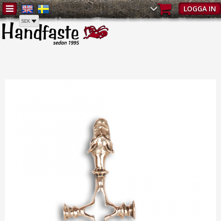
Hem
/
Torshammare
/
Torshammare - Alla hängsmycken
/
LOGGA IN
Torshammare Vargkors 3,5 cm | Torshammare - brons - Torshamm