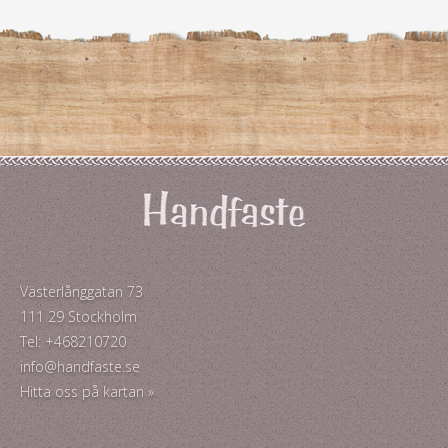
Västerlånggatan 73
111 29 Stockholm
Tel: +468210720
info@handfaste.se
Hitta oss på kartan »