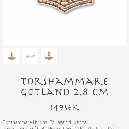
Torshammare
Gotland 2,8 cm
149
SEK
Torshammare i brons. Förlagan till denna
torshammare påträffades i ett gotländskt skattefynd från