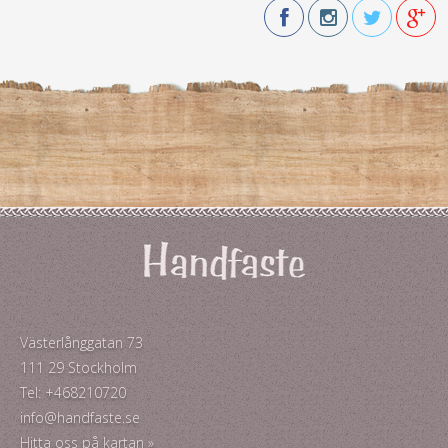
Västerlånggatan 73
111 29 Stockholm
Tel: +468210720
info@handfaste.se
Hitta oss på kartan »