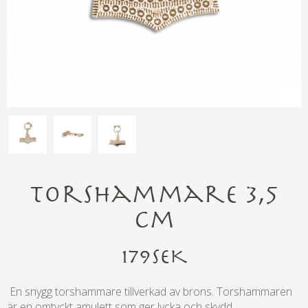
Torshammare 3,5
cm
179
SEK
En snygg torshammare tillverkad av brons. Torshammaren
är en omtyckt amulett som ger lycka och skydd.