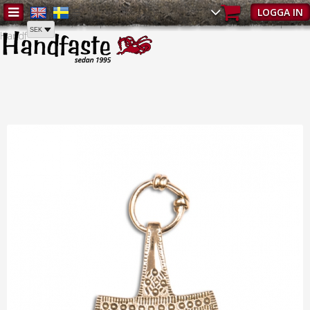
Hem
/
Torshammare
/
Torshammare - Alla hängsmycken
/
LOGGA IN
Torshammare 3,5 cm | Torshammare - brons - Torshammare |
Handf