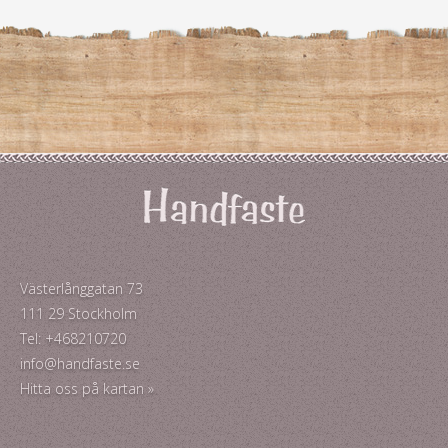
Västerlånggatan 73
111 29 Stockholm
Tel: +468210720
info@handfaste.se
Hitta oss på kartan »