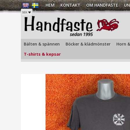
HEM
KONTAKT
OM HANDFASTE
UN
Hem
/
T-shirts & kepsar
/
Vuxen
/
T-Shirt Vägvisare Antraci
Bälten & spännen
Böcker & klädmönster
Horn &
T-shirts & kepsar