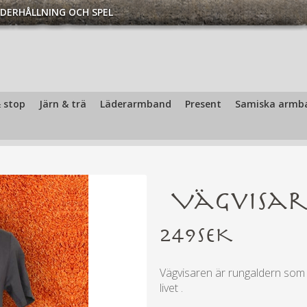
DERHÅLLNING OCH SPEL
t | Vuxen - T-shirts | Handfaste.se
 stop
Järn & trä
Läderarmband
Present
Samiska armb
Vägvisar
249
SEK
Vägvisaren är rungaldern som
livet .