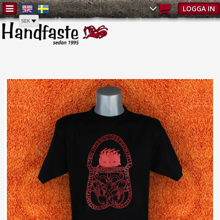
Hem
/
T-shirts & kepsar
/
Vuxen
/
T-shirt Gotland | Vuxen - T-tröjor |
LOGGA IN
Handfaste.se