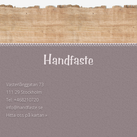
Västerlånggatan 73
111 29 Stockholm
Tel: +468210720
info@handfaste.se
Hitta oss på kartan »