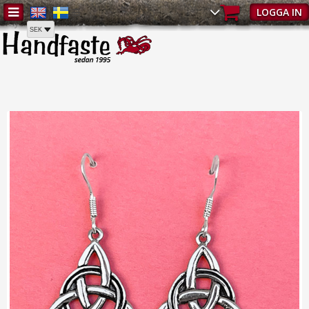
Hem
/
Smycken
/
Örhängen
/
Silverörhängen Evighet | Örhängen -
LOGGA IN
Smycken | Handfaste.se