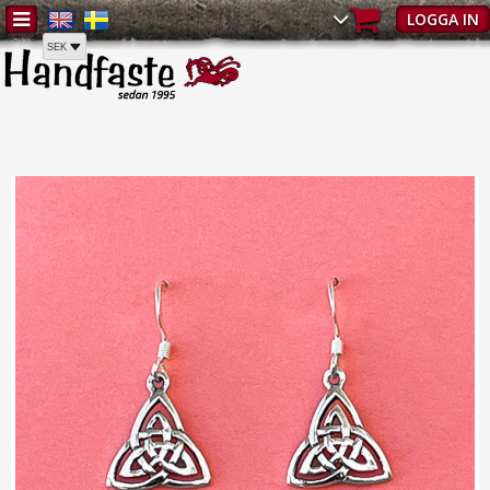
Hem
/
Smycken
/
Örhängen
/
Silverörhängen | Örhängen - Smycken |
LOGGA IN
Handfaste.se