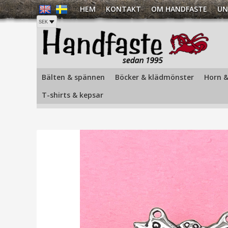
HEM
KONTAKT
OM HANDFASTE
UN
Hem
/
Smycken
/
Broscher och pins
/
Silverbrosch Skepp
Bälten & spännen
Böcker & klädmönster
Horn &
T-shirts & kepsar