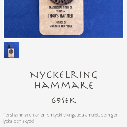
Nyckelring
Hammare
69
SEK
Torshammaren är en omtyckt vikingatida amulett som ger
lycka och skydd.