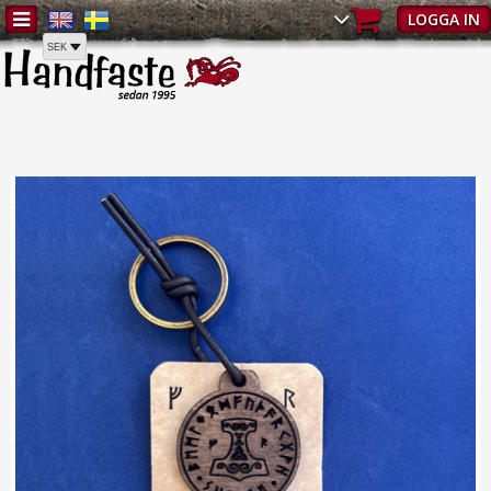
Hem
/
Present
/
Nyckelringar
/
Nyckelring Hammare | Nyckelringar -
LOGGA IN
Present | Handfaste.se