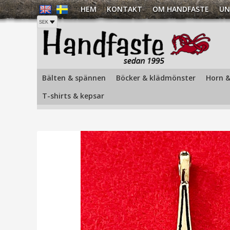
HEM
KONTAKT
OM HANDFASTE
UN
Hem
/
Torshammare
/
Torshammare - Alla hängsmycken
Bälten & spännen
Böcker & klädmönster
Horn &
T-shirts & kepsar