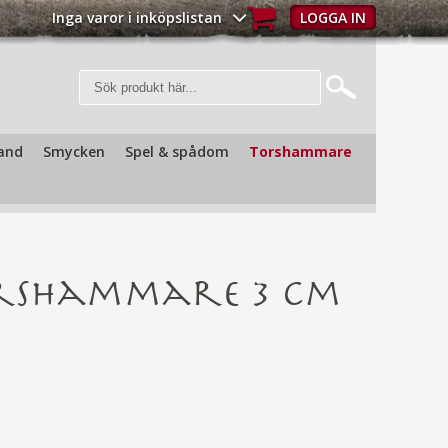
Inga varor i inköpslistan
LOGGA IN
Ha
and
Smycken
Spel & spådom
Torshammare
rshammare 3 cm