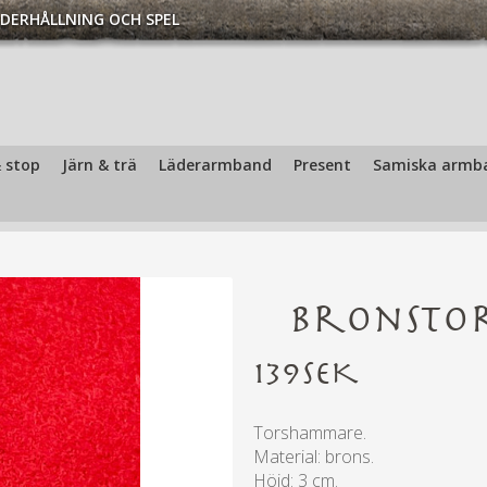
DERHÅLLNING OCH SPEL
/
Bronstorshammare 3 cm | Torshammare - brons - Torshammare | 
 stop
Järn & trä
Läderarmband
Present
Samiska armb
Bronsto
139
SEK
Torshammare.
Material: brons.
Höjd: 3 cm.