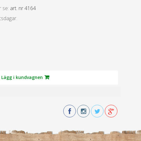
r se:
art. nr
4164
tsdagar.
Lägg i kundvagnen