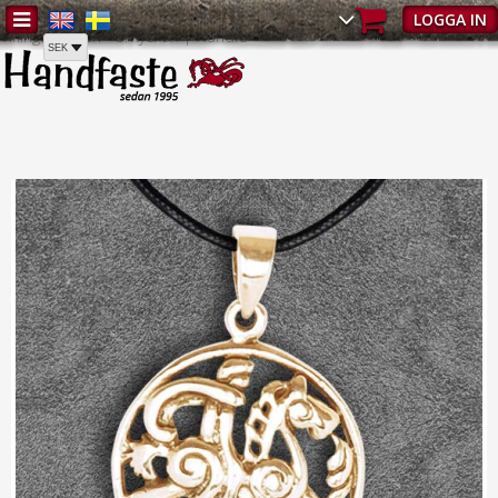
Hem
/
Smycken
/
Vikingahängen
/
Bronshänge Sleipner 2,5 cm |
LOGGA IN
Vikingahängen - Smycken | Handfa