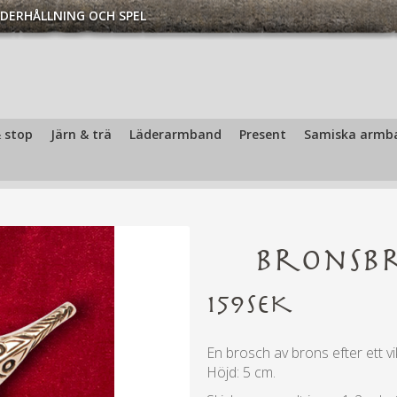
DERHÅLLNING OCH SPEL
 cm | Mantelspännen och broscher - Klädmönste
 stop
Järn & trä
Läderarmband
Present
Samiska armb
Bronsbr
159
SEK
En brosch av brons efter ett v
Höjd: 5 cm.