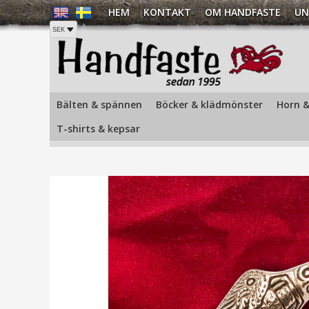
HEM
KONTAKT
OM HANDFASTE
UN
Hem
/
Smycken
/
Broscher och pins
/
Bronsbrosch Korp 5
Bälten & spännen
Böcker & klädmönster
Horn &
T-shirts & kepsar